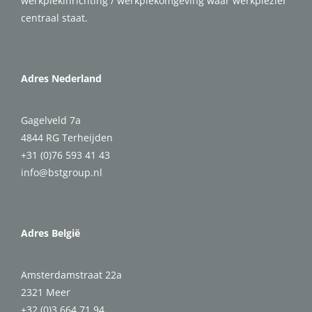
werkplekinrichting / werkplekomgeving waar werkplezier
centraal staat.
Adres Nederland
Gagelveld 7a
4844 RG Terheijden
+31 (0)76 593 41 43
info@bstgroup.nl
Adres België
Amsterdamstraat 22a
2321 Meer
+32 (0)3 664 71 94