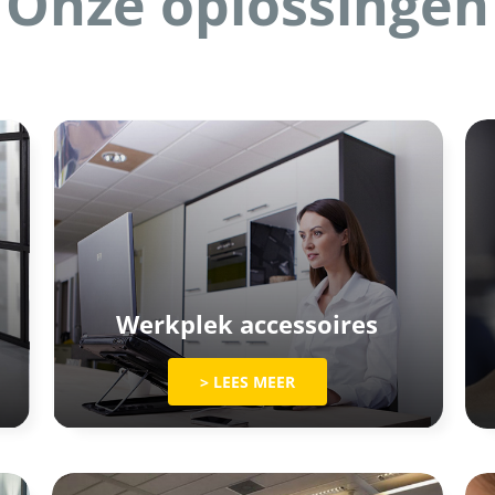
Onze oplossingen
Werkplek accessoires
> LEES MEER