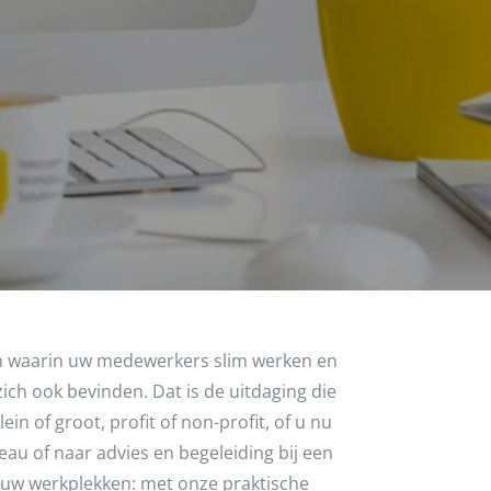
 waarin uw medewerkers slim werken en
 zich ook bevinden. Dat is de uitdaging die
in of groot, profit of non-profit, of u nu
au of naar advies en begeleiding bij een
uw werkplekken: met onze praktische