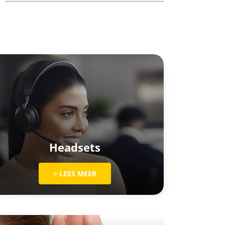
Headsets
> LEES MEER