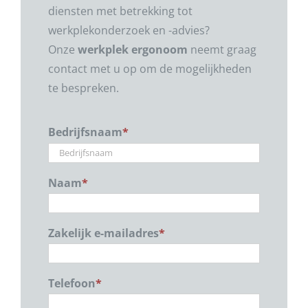
diensten met betrekking tot
werkplekonderzoek en -advies?
Onze
werkplek ergonoom
neemt graag
contact met u op om de mogelijkheden
te bespreken.
Bedrijfsnaam
*
Naam
*
Zakelijk e-mailadres
*
Telefoon
*