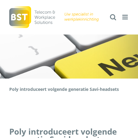
Ga
naar
inhoud
Poly introduceert volgende generatie Savi-headsets
Poly introduceert volgende