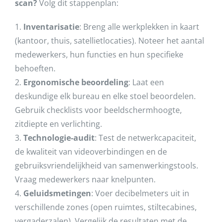
scan?
Volg dit stappenplan:
1.
Inventarisatie
: Breng alle werkplekken in kaart
(kantoor, thuis, satellietlocaties). Noteer het aantal
medewerkers, hun functies en hun specifieke
behoeften.
2.
Ergonomische beoordeling
: Laat een
deskundige elk bureau en elke stoel beoordelen.
Gebruik checklists voor beeldschermhoogte,
zitdiepte en verlichting.
3.
Technologie-audit
: Test de netwerkcapaciteit,
de kwaliteit van videoverbindingen en de
gebruiksvriendelijkheid van samenwerkingstools.
Vraag medewerkers naar knelpunten.
4.
Geluidsmetingen
: Voer decibelmeters uit in
verschillende zones (open ruimtes, stiltecabines,
vergaderzalen). Vergelijk de resultaten met de